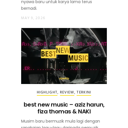
nyawa baru untuk karya lama terus
bernadi.
MAY 9, 2026
HIGHLIGHT
,
REVIEW
,
TERKINI
best new music – aziz harun,
fiza thomas & NAKI
Musim baru bermuzik mula lagi dengan
rangkaian lagu-lagu daripada pemuzik