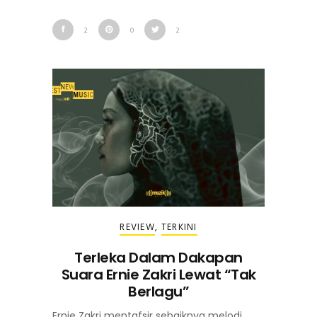
2
0
2
REVIEW
,
TERKINI
Terleka Dalam Dakapan
Suara Ernie Zakri Lewat “Tak
Berlagu”
Ernie Zakri mentafsir sebaiknya melodi