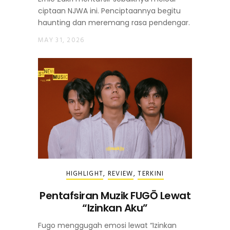
ciptaan NJWA ini. Penciptaannya begitu
haunting dan meremang rasa pendengar.
MAY 31, 2026
HIGHLIGHT
,
REVIEW
,
TERKINI
Pentafsiran Muzik FUGŌ Lewat
“Izinkan Aku”
Fugo menggugah emosi lewat “Izinkan