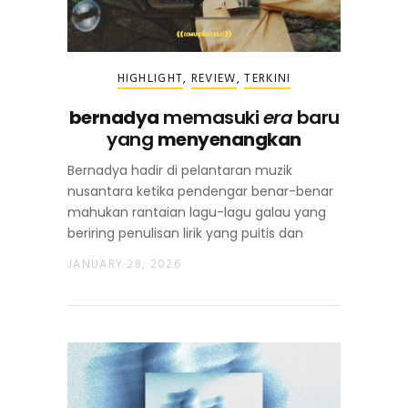
HIGHLIGHT
,
REVIEW
,
TERKINI
bernadya
memasuki
era
baru
yang
menyenangkan
Bernadya hadir di pelantaran muzik
nusantara ketika pendengar benar-benar
mahukan rantaian lagu-lagu galau yang
beriring penulisan lirik yang puitis dan
JANUARY 28, 2026