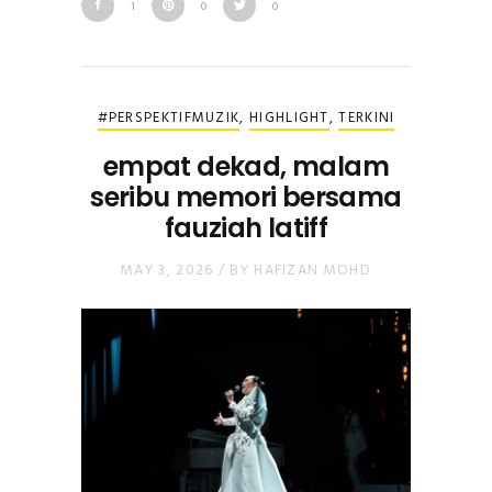
1
0
0
#PERSPEKTIFMUZIK
,
HIGHLIGHT
,
TERKINI
empat dekad, malam
seribu memori bersama
fauziah latiff
MAY 3, 2026
/
BY
HAFIZAN MOHD