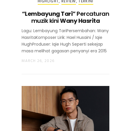
HIGHLIGHT
,
REVIEW
,
TERKINI
“Lembayung Tari”
Percaturan
muzik kini
Wany Hasrita
Lagu: Lembayung TariPersembahan: Wany
HasritaKomposer Lirik: Hael Husaini / Iqie
HughProduser: Iqie Hugh Seperti sekejap
masa melihat gagasan penyanyi era 2015
MARCH 26, 2026