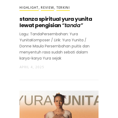
HIGHLIGHT
,
REVIEW
,
TERKINI
stanza spiritual yura yunita
lewat pengisian
“tanda”
Lagu: TandaPersembahan: Yura
YunitaKomposer / Lirik: Yura Yunita /
Donne Maula Persembahan puitis dan
menyentuh rasa sudah sebati dalam
karya-karya Yura sejak
APRIL 4, 2025