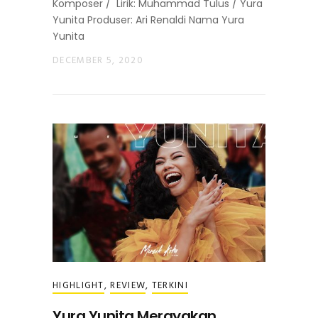
Komposer / Lirik: Muhammad Tulus / Yura
Yunita Produser: Ari Renaldi Nama Yura
Yunita
DECEMBER 5, 2020
HIGHLIGHT
,
REVIEW
,
TERKINI
Yura Yunita Merayakan