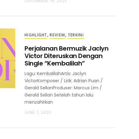
SEPTEMBER 19, 2023
HIGHLIGHT
,
REVIEW
,
TERKINI
Perjalanan Bermuzik Jaclyn
Victor Diteruskan Dengan
Single “Kembalilah”
Lagu: KembalilahArtis: Jaclyn
VictorKomposer / Lirik: Adrian Puan /
Gerald SellanProduser: Marcus Lim /
Gerald Sellan Setelah tahun lalu
menzahirkan
JUNE 7, 2023