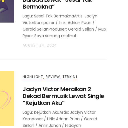
Bermakna”
Lagu: Sesal Tak BermaknaArtis: Jaclyn
VictorKomposer / Lirik: Adrian Puan /
Gerald SellanProduser: Gerald Sellan / Mux
Ryxor Saya senang melihat
AUGUST 24, 2024
HIGHLIGHT
,
REVIEW
,
TERKINI
Jaclyn Victor Meraikan 2
Dekad Bermuzik Lewat Single
“Kejutkan Aku”
Lagu: Kejutkan AkuArtis: Jaclyn Victor
Komposer / Lirik: Adrian Puan / Gerald
Sellan / Amir Jahari / Hidayah