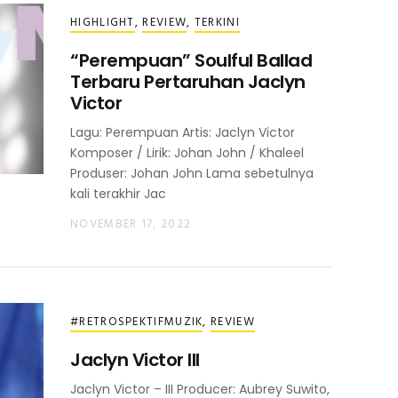
HIGHLIGHT
,
REVIEW
,
TERKINI
“Perempuan” Soulful Ballad
Terbaru Pertaruhan Jaclyn
Victor
Lagu: Perempuan Artis: Jaclyn Victor
Komposer / Lirik: Johan John / Khaleel
Produser: Johan John Lama sebetulnya
kali terakhir Jac
NOVEMBER 17, 2022
#RETROSPEKTIFMUZIK
,
REVIEW
Jaclyn Victor III
Jaclyn Victor – III Producer: Aubrey Suwito,