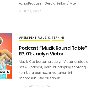
AzharProduser: Gerald Sellan / Mux
JUNE 19, 2024
#PERSPEKTIFMUZIK
,
TERKINI
Podcast “Muzik Round Table”
EP. 01: Jaclyn Victor
Muzik Kita bertemu Jaclyn Victor di studio
SYOK Podcast, berbual panjang tentang
kembara bermuziknya tahun ini
memasuki usia 20 tahun.
FEBRUARY 27, 2024