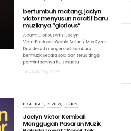
bertumbuh matang, jaclyn
victor menyusun naratif baru
muziknya “glorious”
Album: GloriousArtis: Jaclyn
VictorProduser: Gerald Sellan / Mux Ryzor
Dua dekad mengemudi kembara
bermuzik secara solo dan terus tinggi
permintaannya itu sesuatu
JANUARY 24, 2025
HIGHLIGHT
,
REVIEW
,
TERKINI
Jaclyn Victor Kembali
Menggugah Pasaran Muzik
Balada Lewat “Sesal Tak