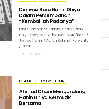
Dimensi Baru Hanin Dhiya
Dalam Persembahan
“Kembalilah Padanya”
Lagu: Kembalilah Padanya Artis: Hanin
Dhiya Komposer / Lirik: Marco Steffiano /
Joshua Kunze / Adrian Rahmat Purwanto
/ Hanin
JUNE 10, 2022
HIGHLIGHT
,
REVIEW
,
TERKINI
Ahmad Dhani Mengundang
Hanin Dhiya Bermuzik
Bersama