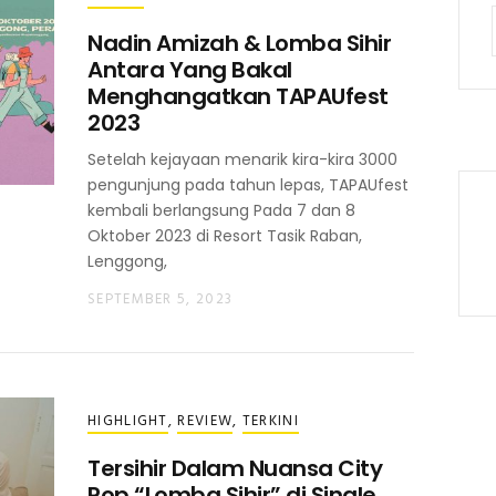
Nadin Amizah & Lomba Sihir
Antara Yang Bakal
Menghangatkan TAPAUfest
2023
Setelah kejayaan menarik kira-kira 3000
pengunjung pada tahun lepas, TAPAUfest
kembali berlangsung Pada 7 dan 8
Oktober 2023 di Resort Tasik Raban,
Lenggong,
SEPTEMBER 5, 2023
HIGHLIGHT
,
REVIEW
,
TERKINI
Tersihir Dalam Nuansa City
Pop “Lomba Sihir” di Single