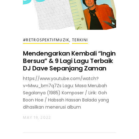
#RETROSPEKTIFMUZIK
,
TERKINI
Mendengarkan Kembali “Ingin
Bersua” & 9 Lagi Lagu Terbaik
DJ Dave Sepanjang Zaman
https://www.youtube.com/watch?
v=Mwu_bm7q7Zs Lagu: Masa Merubah
Segalanya (1985) Komposer / Lirik: Goh
Boon Hoe / Habsah Hassan Balada yang
dihasilkan menerusi album
MAY 19, 2022