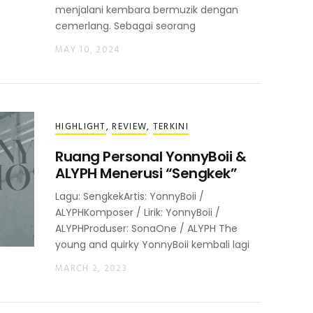
menjalani kembara bermuzik dengan
cemerlang. Sebagai seorang
MAY 10, 2024
HIGHLIGHT
,
REVIEW
,
TERKINI
Ruang Personal YonnyBoii &
ALYPH Menerusi “Sengkek”
Lagu: SengkekArtis: YonnyBoii /
ALYPHKomposer / Lirik: YonnyBoii /
ALYPHProduser: SonaOne / ALYPH The
young and quirky YonnyBoii kembali lagi
MARCH 2, 2023