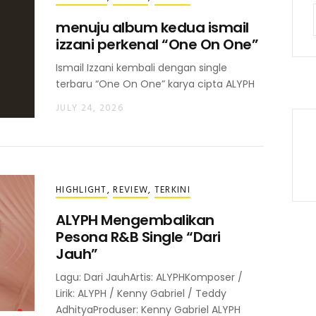
menuju album kedua ismail
izzani perkenal “One On One”
Ismail Izzani kembali dengan single
terbaru “One On One” karya cipta ALYPH
JULY 24, 2026
HIGHLIGHT
,
REVIEW
,
TERKINI
ALYPH Mengembalikan
Pesona R&B Single “Dari
Jauh”
Lagu: Dari JauhArtis: ALYPHKomposer /
Lirik: ALYPH / Kenny Gabriel / Teddy
AdhityaProduser: Kenny Gabriel ALYPH