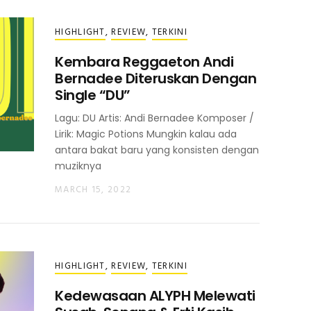
HIGHLIGHT
,
REVIEW
,
TERKINI
Kembara Reggaeton Andi
Bernadee Diteruskan Dengan
Single “DU”
Lagu: DU Artis: Andi Bernadee Komposer /
Lirik: Magic Potions Mungkin kalau ada
antara bakat baru yang konsisten dengan
muziknya
MARCH 15, 2022
HIGHLIGHT
,
REVIEW
,
TERKINI
Kedewasaan ALYPH Melewati