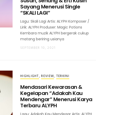
Susah, Senang & Erti Kasih
Sayang Menerusi Single
“SKALI LAGI”
Lagu: Skali Lagi Artis: ALYPH Komposer /
Lirik: ALYPH Produser: Magic Potions
Kembara muzik ALYPH bergerak cukup
matang beriring usianya
SEPTEMBER 10, 2021
HIGHLIGHT
,
REVIEW
,
TERKINI
Mendasari Kewarasan &
Kegelapan “Adakah Kau
Mendengar” Menerusi Karya
Terbaru ALYPH
Lagu: Adakah Kau Mendegar Artis: ALYPH