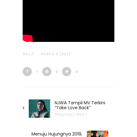
ALIF
KAKA AZRAFF
1
0
0
NJWA Tampil MV Terkini
“Take Love Back”
PREVIOUS POST
Menuju Hujungnya 2019,