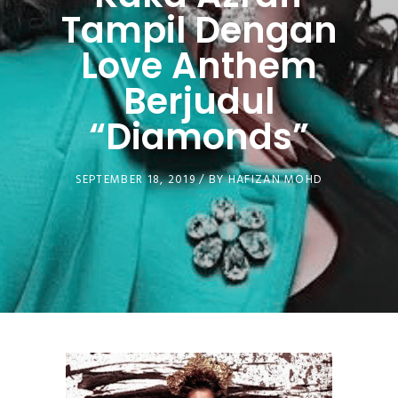
Tampil Dengan
Love Anthem
Berjudul
“Diamonds”
SEPTEMBER 18, 2019 /
BY
HAFIZAN MOHD