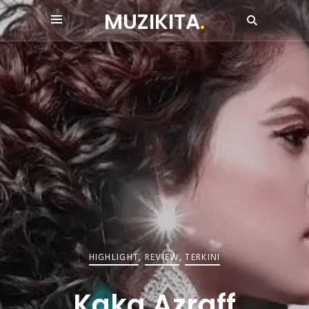
MUZIKITA
.
HIGHLIGHT
,
REVIEW
,
TERKINI
Kaka Azraff