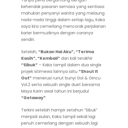
Tanpa perlu bergantung dengan
kehendak pasaran semasa yang sentiasa
mahukan penyanyi wanita yang melaung
nada-nada tinggi dalam setiap lagu, Kaka
saya kira cemerlang mencorak perjalanan
karier bermuziknya dengan caranya
sendiri.
Setelah,
“Bukan Hal Aku”, “Terima
Kasih”, “Kembali”
dan kali terakhir
“Sibuk”
– Kaka tampil dalam dua single
projek istimewa lainnya iaitu
“Shout It
Out”
menerusi runut bunyi Gol & Gincu
Vol.2 serta sebuah single duet bersama
Maya Karin awal tahun ini berjudul
“Getaway”
.
Terkini setelah hampir setahun “Sibuk”
menjadi siulan, Kaka tampil sekali lagi
penuh cemerlang dengan sebuah lagi