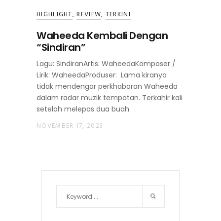
HIGHLIGHT
,
REVIEW
,
TERKINI
Waheeda Kembali Dengan
“Sindiran”
Lagu: SindiranArtis: WaheedaKomposer /
Lirik: WaheedaProduser: Lama kiranya
tidak mendengar perkhabaran Waheeda
dalam radar muzik tempatan. Terkahir kali
setelah melepas dua buah
NOVEMBER 17, 2023