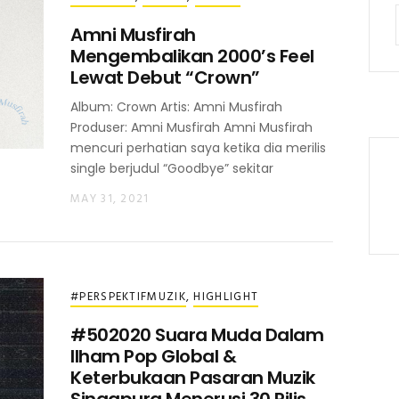
Amni Musfirah
Mengembalikan 2000’s Feel
Lewat Debut “Crown”
Album: Crown Artis: Amni Musfirah
Produser: Amni Musfirah Amni Musfirah
mencuri perhatian saya ketika dia merilis
single berjudul “Goodbye” sekitar
MAY 31, 2021
#PERSPEKTIFMUZIK
,
HIGHLIGHT
#502020 Suara Muda Dalam
Ilham Pop Global &
Keterbukaan Pasaran Muzik