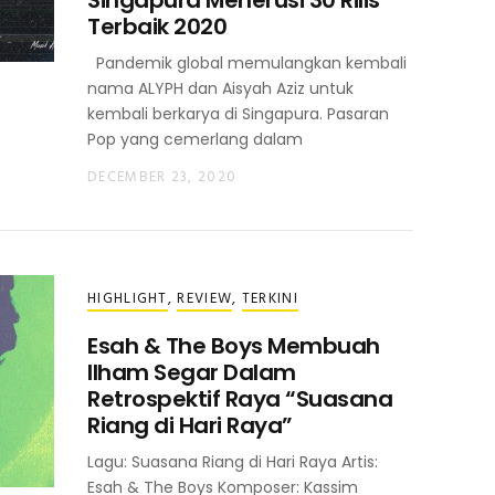
Singapura Menerusi 30 Rilis
Terbaik 2020
Pandemik global memulangkan kembali
nama ALYPH dan Aisyah Aziz untuk
kembali berkarya di Singapura. Pasaran
Pop yang cemerlang dalam
DECEMBER 23, 2020
HIGHLIGHT
,
REVIEW
,
TERKINI
Esah & The Boys Membuah
Ilham Segar Dalam
Retrospektif Raya “Suasana
Riang di Hari Raya”
Lagu: Suasana Riang di Hari Raya Artis:
Esah & The Boys Komposer: Kassim