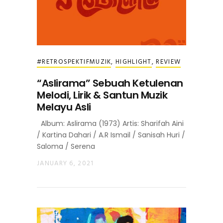
#RETROSPEKTIFMUZIK
,
HIGHLIGHT
,
REVIEW
“Aslirama” Sebuah Ketulenan
Melodi, Lirik & Santun Muzik
Melayu Asli
Album: Aslirama (1973) Artis: Sharifah Aini
/ Kartina Dahari / A.R Ismail / Sanisah Huri /
Saloma / Serena
JANUARY 6, 2021