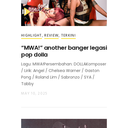
HIGHLIGHT
,
REVIEW
,
TERKINI
“MWA!” another banger legasi
pop dolla
Lagu: MWA!Persembahan: DOLLAKomposer
/ Lirik: Angel / Chelsea Warner / Gaston
Pong / Roland Lim / Sabronzo / SYA /
Tabby
MAY 10, 2025