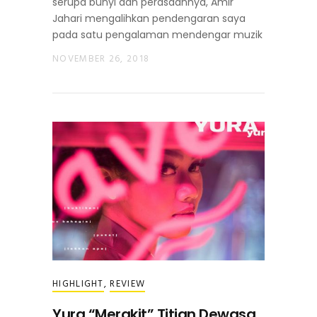
serupa bunyi dan perasaannya, Amir
Jahari mengalihkan pendengaran saya
pada satu pengalaman mendengar muzik
NOVEMBER 26, 2018
HIGHLIGHT
,
REVIEW
Yura “Merakit” Titian Dewasa